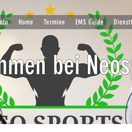
nto
Home
Termine
EMS Guide
Dienst
mmen bei Neos