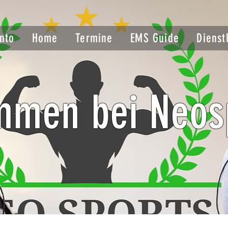
nto
Home
Termine
EMS Guide
Dienst
mmen bei Neos