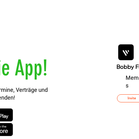
ie App!
Bobby Fi
Mem
s
rmine, Verträge und
enden!
Invite